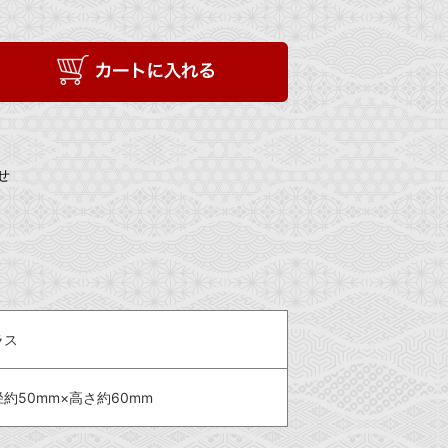
せ
ラス
約50mm×高さ約60mm