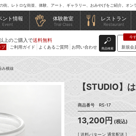
の街。レトロな街並、体験、アート、ギャラリー、おみやげをご紹介。オン
ベント情報
体験教室
レストラン
Event
Trial Class
Restaurant
込)以上のご購入で
送料無料
ップ
ご利用ガイド
よくあるご質問
お問い合わせ
新規会
商品検索
い呑み横線
【STUDIO
商品番号 RS-17
13,200円
(税込)
[ 送料パターン 通常配送 ]