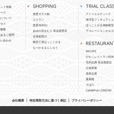
SHOPPING
TRIAL CLAS
ベント情報
ュース
黒壁ガラス館
アトリエルディーク
壁について
エクラン
海洋堂フィギュアミュ
クセス
黒壁AMISU
ほっこくがま体験教室
社概要
あゆの店きむら 長浜黒壁店
デコレーションオルゴ
くあるご質問
古美術西川
問い合わせ
陶芸工房ほっこくがま
RESTAURAN
なべかままんじゅう
96CAFE
びわこレストランROK
毛利志満 長浜黒壁店
分福茶屋
茂美志屋
翼果楼
そば八
Cafe&Pub LONDON
会社概要
特定商取引法に基づく表記
プライバシーポリシー