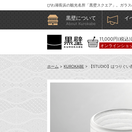
びわ湖長浜の観光名所「黒壁スクエア」。ガラス
黒壁について
イ
About Kurokabe
11,000円(税
オンラインショ
ホーム
>
KUROKABE
> 【STUDIO】はつりぐ