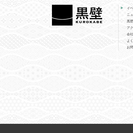
イ
ニ
黒
ア
会
よ
お