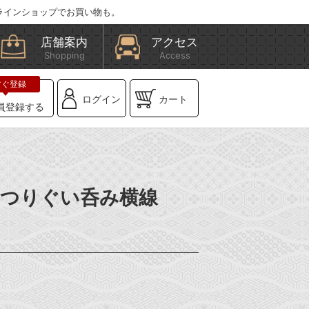
ラインショップでお買い物も。
店舗案内
アクセス
Shopping
Access
ログイン
カート
員登録する
】はつりぐい呑み横線