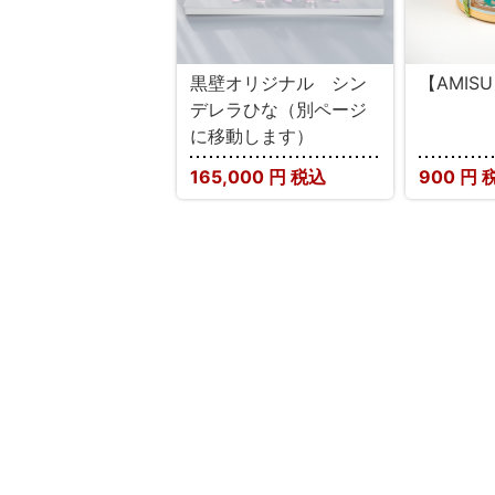
黒壁オリジナル シン
【AMIS
デレラひな（別ページ
に移動します）
165,000
円 税込
900
円 