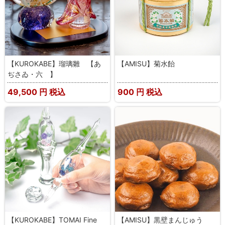
【KUROKABE】瑠璃雛 【あ
【AMISU】菊水飴
ぢさゐ・六 】
49,500
円 税込
900
円 税込
【KUROKABE】TOMAI Fine
【AMISU】黒壁まんじゅう