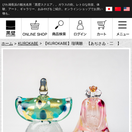
びわ湖長浜の観光名所「黒壁スクエア」。ガラスの街。レトロな街並、体
験、アート、ギャラリー、おみやげをご紹介。オンラインショップでお買い
物も。
ホーム
>
KUROKABE
> 【KUROKABE】瑠璃雛 【あぢさゐ・二 】