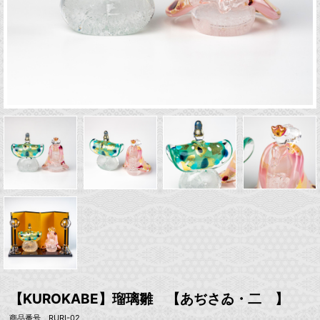
【KUROKABE】瑠璃雛 【あぢさゐ・二 】
商品番号 RURI-02