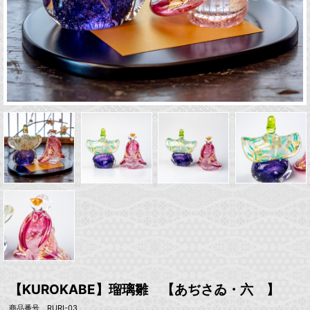
【KUROKABE】瑠璃雛 【あぢさゐ・六 】
商品番号 RURI-03