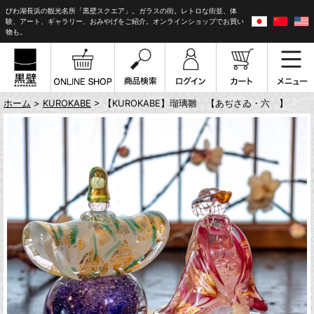
びわ湖長浜の観光名所「黒壁スクエア」。ガラスの街。レトロな街並、体
験、アート、ギャラリー、おみやげをご紹介。オンラインショップでお買い
物も。
ホーム
>
KUROKABE
> 【KUROKABE】瑠璃雛 【あぢさゐ・六 】