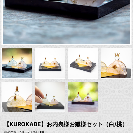
【KUROKABE】お内裏様お雛様セット（白/桃）
商品番号 SK-320_WH_PK