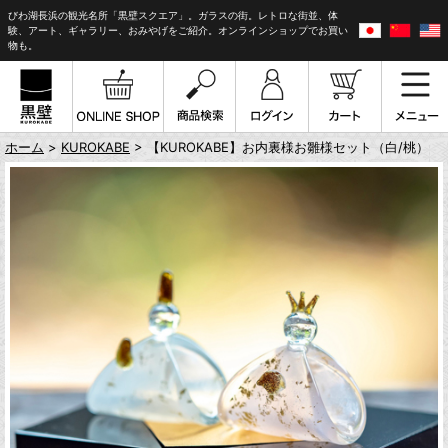
びわ湖長浜の観光名所「黒壁スクエア」。ガラスの街。レトロな街並、体
験、アート、ギャラリー、おみやげをご紹介。オンラインショップでお買い
物も。
ホーム
>
KUROKABE
> 【KUROKABE】お内裏様お雛様セット（白/桃）