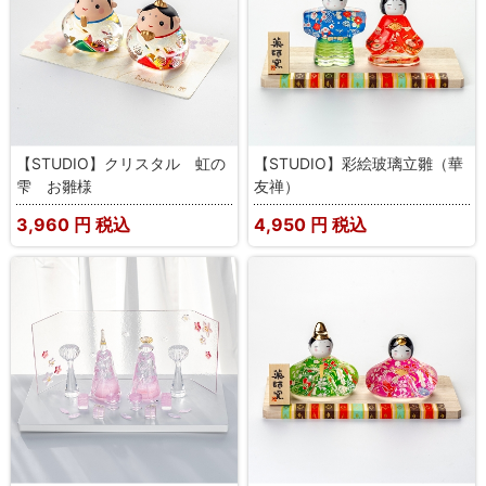
【STUDIO】クリスタル 虹の
【STUDIO】彩絵玻璃立雛（華
雫 お雛様
友禅）
3,960
円 税込
4,950
円 税込