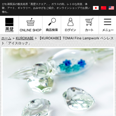
びわ湖長浜の観光名所「黒壁スクエア」。ガラスの街。レトロな街並、体
験、アート、ギャラリー、おみやげをご紹介。オンラインショップでお買い
物も。
ホーム
>
KUROKABE
> 【KUROKABE】TOMAI Fine Lampwork ペンレス
ト「アイスロック」