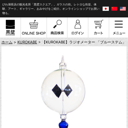
びわ湖長浜の観光名所「黒壁スクエア」。ガラスの街。レトロな街並、体
験、アート、ギャラリー、おみやげをご紹介。オンラインショップでお買い
物も。
ホーム
>
KUROKABE
> 【KUROKABE】ラジオメーター 「ブルーステム」