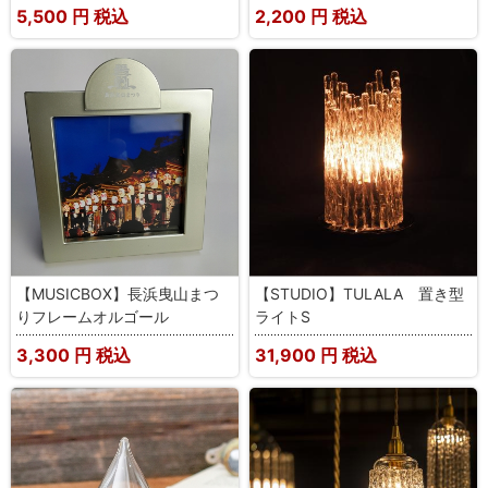
5,500
円 税込
2,200
円 税込
【MUSICBOX】長浜曳山まつ
【STUDIO】TULALA 置き型
りフレームオルゴール
ライトS
3,300
円 税込
31,900
円 税込