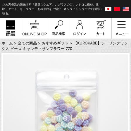
びわ湖長浜の観光名所「黒壁スクエア」。ガラスの街。レトロな街並、体
験、アート、ギャラリー、おみやげをご紹介。オンラインショップでお買い
物も。
ホーム
>
全ての商品
>
おすすめギフト
> 【KUROKABE】シーリングワッ
クス ビーズ キャンディサンフラワー 770