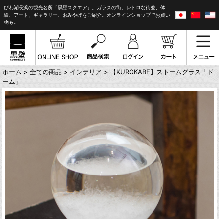
びわ湖長浜の観光名所「黒壁スクエア」。ガラスの街。レトロな街並、体
験、アート、ギャラリー、おみやげをご紹介。オンラインショップでお買い
物も。
ホーム
>
全ての商品
>
インテリア
> 【KUROKABE】ストームグラス「ド
ーム」