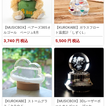
【MUSICBOX】ベアーズ365オ
【KUROKABE】ガラスフロー
ルゴール ベージュ8月
ト温度計「しずくL」
3,740
円 税込
5,500
円 税込
【KUROKABE】ストームグラ
【MUSICBOX】3Dレーザーボ
ス「クラウド」
ールオルゴール ブーケ