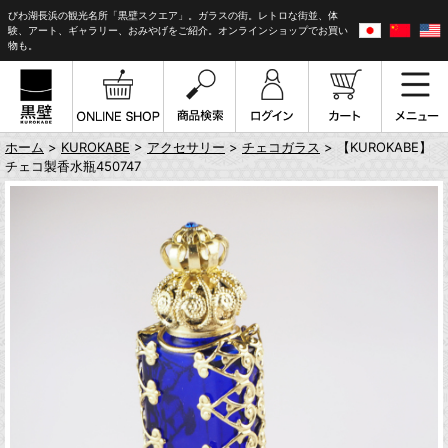
びわ湖長浜の観光名所「黒壁スクエア」。ガラスの街。レトロな街並、体
験、アート、ギャラリー、おみやげをご紹介。オンラインショップでお買い
物も。
ホーム
>
KUROKABE
>
アクセサリー
>
チェコガラス
> 【KUROKABE】
チェコ製香水瓶450747