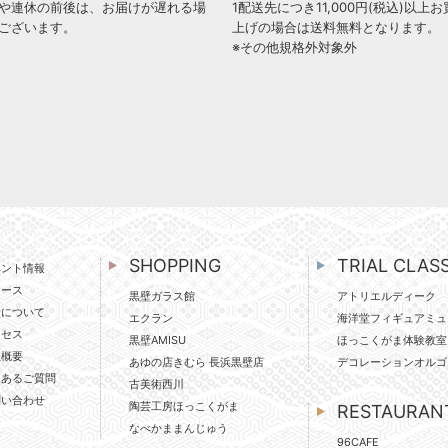
や連休の前後は、お届けが遅れる場
1配送先につき11,000円(税込)以上お
ございます。
上げの場合は送料無料となります。
※その他規格外対象外
SHOPPING
TRIAL CLAS
ベント情報
ュース
黒壁ガラス館
アトリエルディーク
壁について
エクラン
海洋堂フィギュアミュ
クセス
黒壁AMISU
ほっこくがま体験教室
社概要
あゆの店きむら 長浜黒壁店
デコレーションオルゴ
くあるご質問
古美術西川
問い合わせ
陶芸工房ほっこくがま
RESTAURAN
なべかままんじゅう
96CAFE