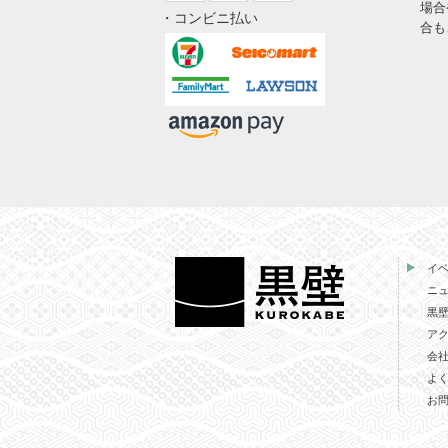
場合
・コンビニ払い
合も
イ
ニ
黒
ア
会
よ
お