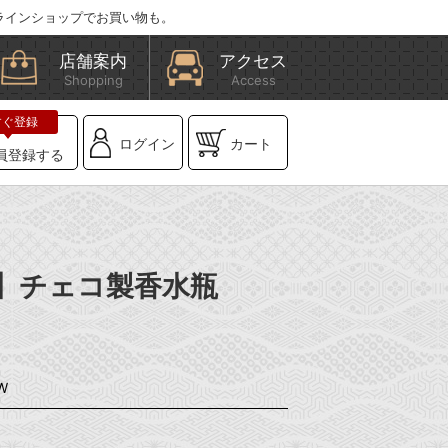
ラインショップでお買い物も。
店舗案内
アクセス
Shopping
Access
ログイン
カート
員登録する
BE】チェコ製香水瓶
W