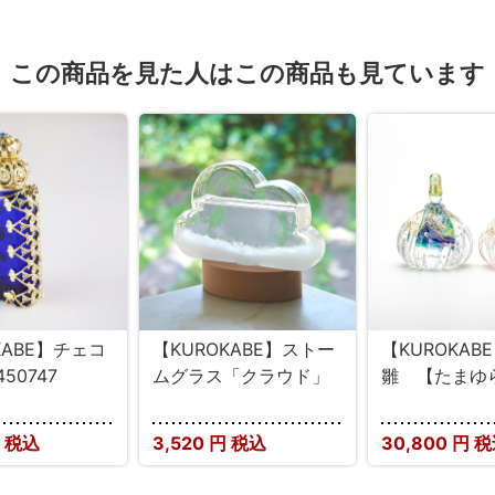
この商品を見た人はこの商品も見ています
KABE】チェコ
【KUROKABE】ストー
【KUROKAB
50747
ムグラス「クラウド」
雛 【たまゆ
 税込
3,520
円 税込
30,800
円 税