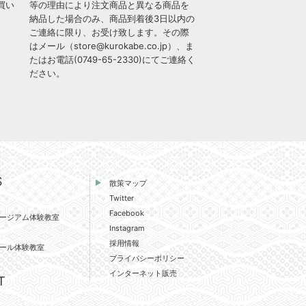
買い
等の理由により注文商品と異なる商品を
納品した場合のみ、商品到着後3日以内の
ご連絡に限り、お受け致します。その際
はメール（
store@kurokabe.co.jp
）、ま
たはお電話(
0749-65-2330
)にてご連絡く
ださい。
S
散策マップ
Twitter
Facebook
ージアム体験教室
Instagram
採用情報
ール体験教室
プライバシーポリシー
インターネット販売
T