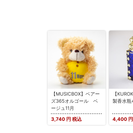
【MUSICBOX】ベアー
【KURO
ズ365オルゴール ベ
製香水瓶4
ージュ11月
3,740
円 税込
4,400
円