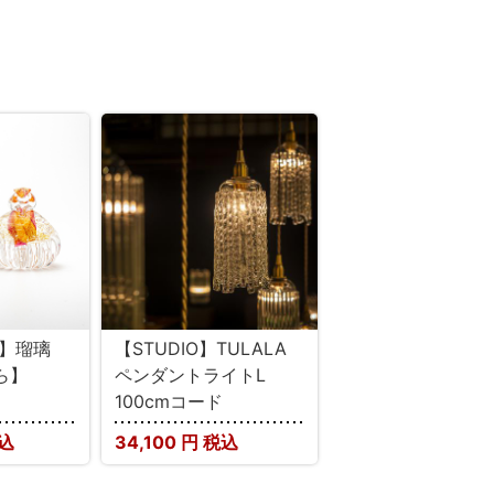
E】瑠璃
【STUDIO】TULALA
ら】
ペンダントライトL
100cmコード
込
34,100
円 税込