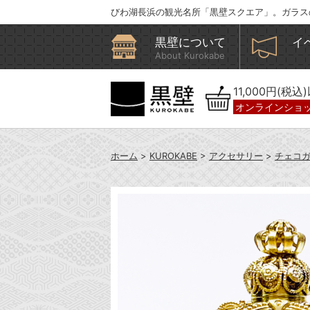
びわ湖長浜の観光名所「黒壁スクエア」。ガラス
黒壁について
イ
About Kurokabe
11,000円(税
オンラインショ
ホーム
>
KUROKABE
>
アクセサリー
>
チェコ