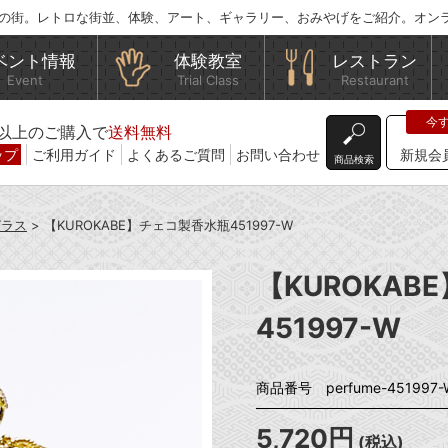
の街。レトロな街並、体験、アート、ギャラリー、おみやげをご紹介。オン
ベント情報
体験教室
レストラン
Event
Trial Class
Restaurant
込)以上のご購入で
送料無料
ップ
ご利用ガイド
よくあるご質問
お問い合わせ
新規会
商品検索
ガラス
> 【KUROKABE】チェコ製香水瓶451997-W
【KUROKA
451997-W
商品番号 perfume-451997-
5,720円
(税込)