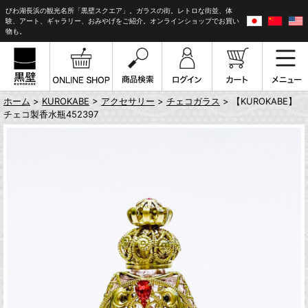
びわ湖長浜の観光名所「黒壁スクエア」。ガラスの街。レトロな街並、体
験、アート、ギャラリー、おみやげをご紹介。オンラインショップでお買い
物も。
ホーム
>
KUROKABE
>
アクセサリー
>
チェコガラス
> 【KUROKABE】
チェコ製香水瓶452397