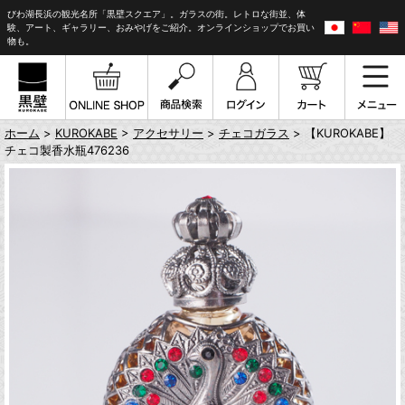
びわ湖長浜の観光名所「黒壁スクエア」。ガラスの街。レトロな街並、体
験、アート、ギャラリー、おみやげをご紹介。オンラインショップでお買い
物も。
ホーム
>
KUROKABE
>
アクセサリー
>
チェコガラス
> 【KUROKABE】
チェコ製香水瓶476236