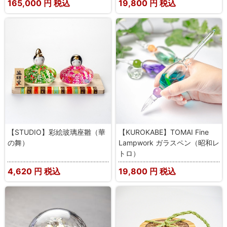
165,000
円 税込
19,800
円 税込
【STUDIO】彩絵玻璃座雛（華
【KUROKABE】TOMAI Fine
の舞）
Lampwork ガラスペン（昭和レ
トロ）
4,620
円 税込
19,800
円 税込