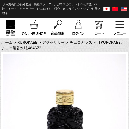
びわ湖長浜の観光名所「黒壁スクエア」。ガラスの街。レトロな街並、体
験、アート、ギャラリー、おみやげをご紹介。オンラインショップでお買い
物も。
ホーム
>
KUROKABE
>
アクセサリー
>
チェコガラス
> 【KUROKABE】
チェコ製香水瓶484673