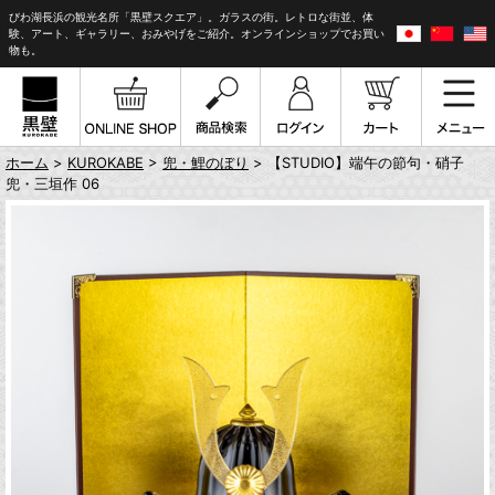
びわ湖長浜の観光名所「黒壁スクエア」。ガラスの街。レトロな街並、体
験、アート、ギャラリー、おみやげをご紹介。オンラインショップでお買い
物も。
ホーム
>
KUROKABE
>
兜・鯉のぼり
> 【STUDIO】端午の節句・硝子
兜・三垣作 06