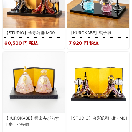
【STUDIO】金彩飾雛 M09
【KUROKABE】硝子雛
60,500
円 税込
7,920
円 税込
【KUROKABE】極楽寺がらす
【STUDIO】金彩飾雛 -雅- M01
工房 小桜雛