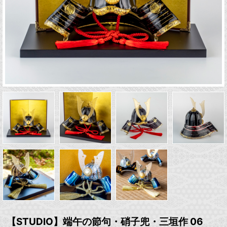
【STUDIO】端午の節句・硝子兜・三垣作 06