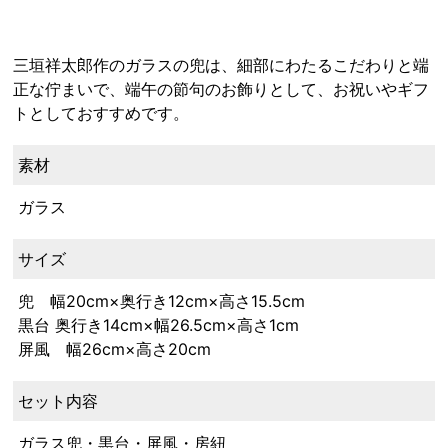
三垣祥太郎作のガラスの兜は、細部にわたるこだわりと端
正な佇まいで、端午の節句のお飾りとして、お祝いやギフ
トとしておすすめです。
素材
ガラス
サイズ
兜 幅20cm×奥行き12cm×高さ15.5cm
黒台 奥行き14cm×幅26.5cm×高さ1cm
屏風 幅26cm×高さ20cm
セット内容
ガラス兜・黒台・屏風・房紐