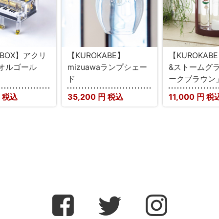
CBOX】アクリ
【KUROKABE】
【KUROKAB
ノオルゴール
mizuawaランプシェー
&ストームグラ
ド
ークブラウン
 税込
35,200
円 税込
11,000
円 税