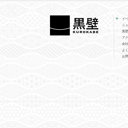
イ
ニ
黒
ア
会
よ
お