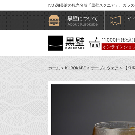
びわ湖長浜の観光名所「黒壁スクエア」。ガラス
黒壁について
イ
About Kurokabe
11,000円(税
オンラインショ
ホーム
>
KUROKABE
>
テーブルウェア
> 【K