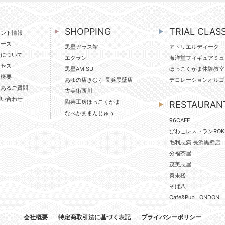
SHOPPING
TRIAL CLAS
ベント情報
ュース
黒壁ガラス館
アトリエルディーク
壁について
エクラン
海洋堂フィギュアミュ
クセス
黒壁AMISU
ほっこくがま体験教室
社概要
あゆの店きむら 長浜黒壁店
デコレーションオルゴ
くあるご質問
古美術西川
問い合わせ
陶芸工房ほっこくがま
RESTAURAN
なべかままんじゅう
96CAFE
びわこレストランROK
毛利志満 長浜黒壁店
分福茶屋
茂美志屋
翼果楼
そば八
Cafe&Pub LONDON
会社概要
特定商取引法に基づく表記
プライバシーポリシー