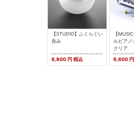
【STUDIO】ふくらぐい
【MUSI
呑み
ルピア
クリア
8,800
円 税込
6,600
円