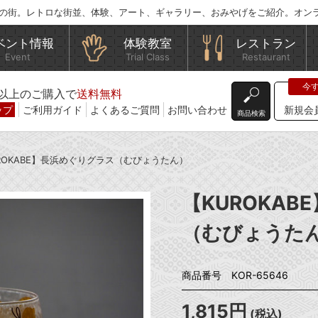
の街。レトロな街並、体験、アート、ギャラリー、おみやげをご紹介。オン
ベント情報
体験教室
レストラン
Event
Trial Class
Restaurant
込)以上のご購入で
送料無料
ップ
ご利用ガイド
よくあるご質問
お問い合わせ
新規会
商品検索
UROKABE】長浜めぐりグラス（むびょうたん）
【KUROKA
（むびょうた
商品番号 KOR-65646
1,815円
(税込)