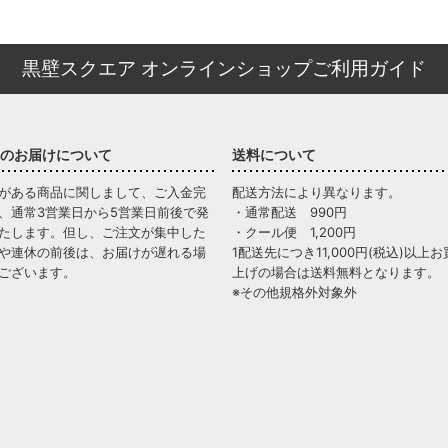
黒壁スクエア オンラインショップご利用ガイド
のお届けについて
送料について
がある商品に関しまして、ご入金完
配送方法により異なります。
、通常3営業日から5営業日前後で発
・通常配送 990円
たします。但し、ご注文が集中した
・クール便 1,200円
や連休の前後は、お届けが遅れる場
1配送先につき11,000円(税込)以上お
ございます。
上げの場合は送料無料となります。
※その他規格外対象外