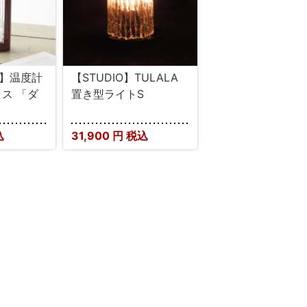
E】温度計
【STUDIO】TULALA
ス 「ダ
置き型ライトS
」
込
31,900
円 税込