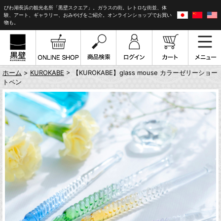
びわ湖長浜の観光名所「黒壁スクエア」。ガラスの街。レトロな街並、体
験、アート、ギャラリー、おみやげをご紹介。オンラインショップでお買い
物も。
ホーム
>
KUROKABE
> 【KUROKABE】glass mouse カラーゼリーショー
トペン