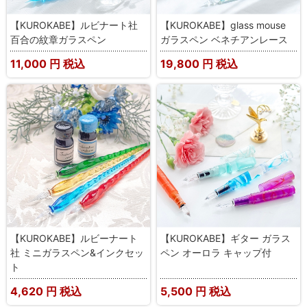
【KUROKABE】ルビナート社
【KUROKABE】glass mouse
百合の紋章ガラスペン
ガラスペン ベネチアンレース
11,000
円 税込
19,800
円 税込
【KUROKABE】ルビーナート
【KUROKABE】ギター ガラス
社 ミニガラスペン&インクセッ
ペン オーロラ キャップ付
ト
4,620
円 税込
5,500
円 税込