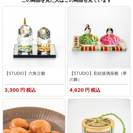
【STUDIO】六角立雛
【STUDIO】彩絵玻璃座雛（華
の舞）
3,300
円 税込
4,620
円 税込