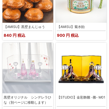
【AMISU】黒壁まんじゅう
【AMISU】菊水飴
840
円 税込
900
円 税込
黒壁オリジナル シンデレラひ
【STUDIO】金彩飾雛 -雅- M01
な（別ページに移動します）