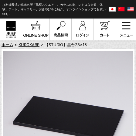
びわ湖長浜の観光名所「黒壁スクエア」。ガラスの街。レトロな街並、体
験、アート、ギャラリー、おみやげをご紹介。オンラインショップでお買い
物も。
ホーム
>
KUROKABE
> 【STUDIO】黒台28×15