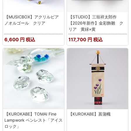
【MUSICBOX】アクリルピア
【STUDIO】三垣祥太郎作
ノオルゴール クリア
【2026年新作】金彩飾雛 ク
リア 黄緑×黄
6,600
円 税込
117,700
円 税込
【KUROKABE】TOMAI Fine
【KUROKABE】菖蒲幟
Lampwork ペンレスト「アイス
ロック」