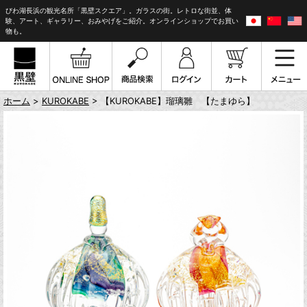
びわ湖長浜の観光名所「黒壁スクエア」。ガラスの街。レトロな街並、体
験、アート、ギャラリー、おみやげをご紹介。オンラインショップでお買い
物も。
ホーム
>
KUROKABE
> 【KUROKABE】瑠璃雛 【たまゆら】