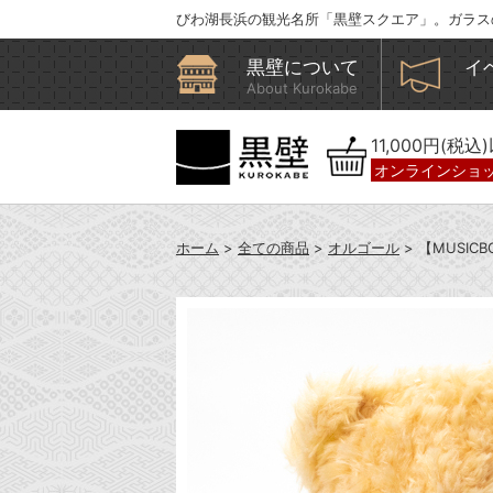
びわ湖長浜の観光名所「黒壁スクエア」。ガラス
黒壁について
イ
About Kurokabe
11,000円(税
オンラインショ
ホーム
>
全ての商品
>
オルゴール
> 【MUSI