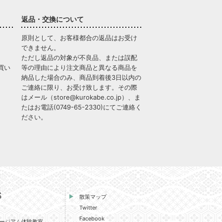
返品・交換について
原則として、お客様都合の返品はお受け
できません。
ただし返品の対象が不良品、または誤配
買い
等の理由により注文商品と異なる商品を
納品した場合のみ、商品到着後3日以内の
ご連絡に限り、お受け致します。その際
はメール（
store@kurokabe.co.jp
）、ま
たはお電話(
0749-65-2330
)にてご連絡く
ださい。
S
散策マップ
Twitter
Facebook
ージアム体験教室