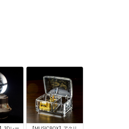
X】3Dレー
【MUSICBOX】アクリ