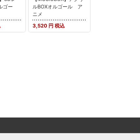
ルゴー
ルBOXオルゴール ア
ニメ
込
3,520
円 税込