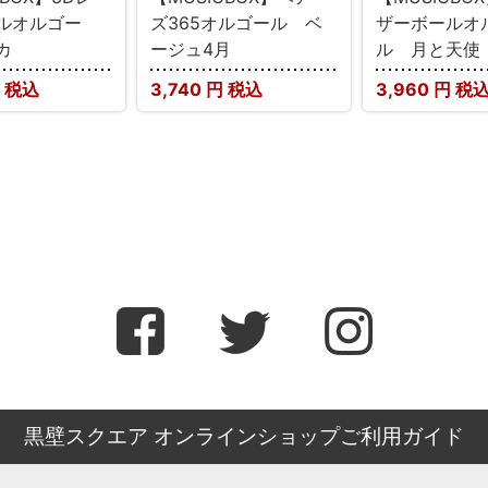
ルオルゴー
ズ365オルゴール ベ
ザーボールオ
カ
ージュ4月
ル 月と天使
 税込
3,740
円 税込
3,960
円 税
黒壁スクエア オンラインショップご利用ガイド