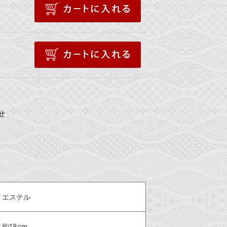
せ
リエステル
約18cm