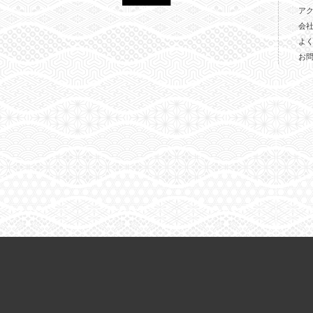
ア
会
よ
お