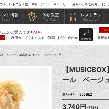
の街。レトロな街並、体験、アート、ギャラリー、おみやげをご紹介。オン
ベント情報
体験教室
レストラン
Event
Trial Class
Restaurant
込)以上のご購入で
送料無料
ップ
ご利用ガイド
よくあるご質問
お問い合わせ
新規会
商品検索
CBOX】ベアーズ365オルゴール ベージュ2月
【MUSICBO
ール ベージュ
商品番号 365BE2
3,740円
(税込)