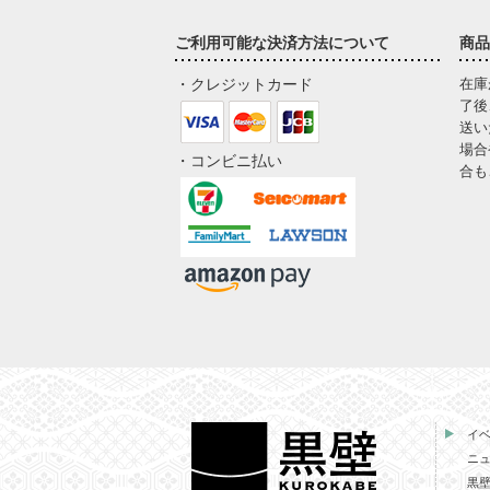
ご利用可能な決済方法について
商品
・クレジットカード
在庫
了後
送い
場合
・コンビニ払い
合も
イ
ニ
黒