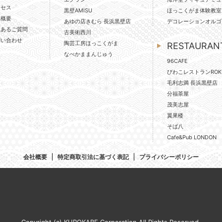
クセス
黒壁AMISU
ほっこくがま体験教室
社概要
あゆの店きむら 長浜黒壁店
デコレーションオルゴ
くあるご質問
古美術西川
問い合わせ
陶芸工房ほっこくがま
RESTAURAN
なべかままんじゅう
96CAFE
びわこレストランROK
毛利志満 長浜黒壁店
分福茶屋
茂美志屋
翼果楼
そば八
Cafe&Pub LONDON
会社概要
特定商取引法に基づく表記
プライバシーポリシー
Copyright (c) KUROKABE Corporation All Rights Reserved.