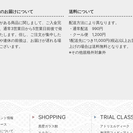
のお届けについて
送料について
がある商品に関しまして、ご入金完
配送方法により異なります。
、通常3営業日から5営業日前後で発
・通常配送 990円
たします。但し、ご注文が集中した
・クール便 1,200円
や連休の前後は、お届けが遅れる場
1配送先につき11,000円(税込)以上お
ございます。
上げの場合は送料無料となります。
※その他規格外対象外
SHOPPING
TRIAL CLAS
ベント情報
ュース
黒壁ガラス館
アトリエルディーク
壁について
エクラン
海洋堂フィギュアミュ