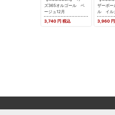
ズ365オルゴール ベ
ザーボー
ージュ12月
ル イル
3,740
円 税込
3,960
円