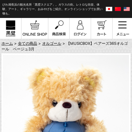
びわ湖長浜の観光名所「黒壁スクエア」。ガラスの街。レトロな街並、体
験、アート、ギャラリー、おみやげをご紹介。オンラインショップでお買い
物も。
ホーム
>
全ての商品
>
オルゴール
> 【MUSICBOX】ベアーズ365オルゴ
ール ベージュ3月