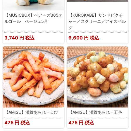
【MUSICBOX】ベアーズ365オ
【KUROKABE】サンドピクチ
ルゴール ベージュ5月
ャー／スクリーニ／アイスベル
グ
3,740
円 税込
6,600
円 税込
【AMISU】滋賀あられ・えび
【AMISU】滋賀あられ・五色
475
円 税込
475
円 税込