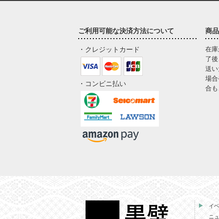
ご利用可能な決済方法について
商品
・クレジットカード
在庫
了後
送い
場合
・コンビニ払い
合も
イ
ニ