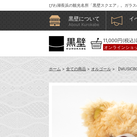
びわ湖長浜の観光名所「黒壁スクエア」。ガラス
黒壁について
イ
About Kurokabe
11,000円(税
オンラインショ
ホーム
>
全ての商品
>
オルゴール
> 【MUSI