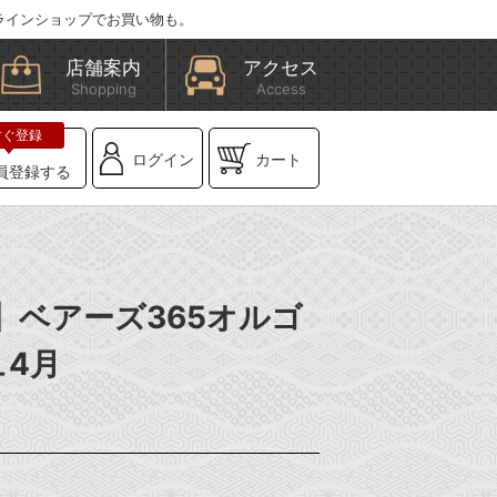
ラインショップでお買い物も。
店舗案内
アクセス
Shopping
Access
ログイン
カート
員登録する
X】ベアーズ365オルゴ
ュ4月