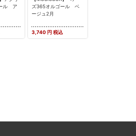
ール ア
ズ365オルゴール ベ
ージュ2月
3,740
円 税込