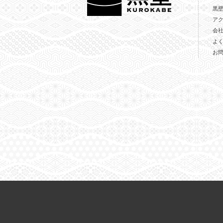
黒
ア
会
よ
お