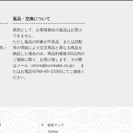
返品・交換について
原則として、お客様都合の返品はお受け
できません。
ただし返品の対象が不良品、または誤配
買い
等の理由により注文商品と異なる商品を
納品した場合のみ、商品到着後3日以内の
ご連絡に限り、お受け致します。その際
はメール（
store@kurokabe.co.jp
）、ま
たはお電話(
0749-65-2330
)にてご連絡く
ださい。
S
散策マップ
Twitter