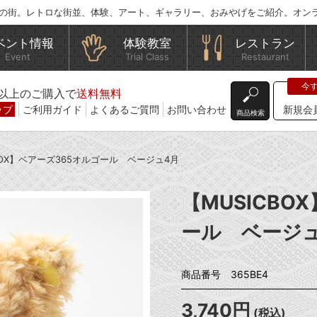
の街。レトロな街並、体験、アート、ギャラリー、おみやげをご紹介。オン
ベント情報
体験教室
レストラン
Event
Trial Class
Restaurant
込)以上のご購入で
送料無料
ップ
ご利用ガイド
よくあるご質問
お問い合わせ
新規会
商品検索
CBOX】ベアーズ365オルゴール ベージュ4月
【MUSICBO
ール ベージ
商品番号 365BE4
3,740円
(税込)