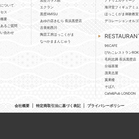
黒壁ガラス館
アトリエルディーク
壁について
エクラン
海洋堂フィギュアミュ
クセス
黒壁AMISU
ほっこくがま体験教室
社概要
あゆの店きむら 長浜黒壁店
デコレーションオルゴ
くあるご質問
古美術西川
問い合わせ
陶芸工房ほっこくがま
RESTAURAN
なべかままんじゅう
96CAFE
びわこレストランROK
毛利志満 長浜黒壁店
分福茶屋
茂美志屋
翼果楼
そば八
Cafe&Pub LONDON
会社概要
特定商取引法に基づく表記
プライバシーポリシー