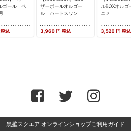
オルゴール ベ
ザーボールオルゴー
ルBOXオルゴ
月
ル ハートスワン
ニメ
 税込
3,960
円 税込
3,520
円 税込
黒壁スクエア オンラインショップご利用ガイド