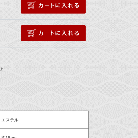
せ
リエステル
約18cm