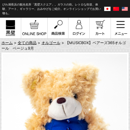
びわ湖長浜の観光名所「黒壁スクエア」。ガラスの街。レトロな街並、体
験、アート、ギャラリー、おみやげをご紹介。オンラインショップでお買い
物も。
ホーム
>
全ての商品
>
オルゴール
> 【MUSICBOX】ベアーズ365オルゴ
ール ベージュ9月