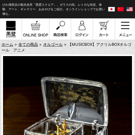
びわ湖長浜の観光名所「黒壁スクエア」。ガラスの街。レトロな街並、体
験、アート、ギャラリー、おみやげをご紹介。オンラインショップでお買い
物も。
ホーム
>
全ての商品
>
オルゴール
> 【MUSICBOX】アクリルBOXオルゴ
ール アニメ