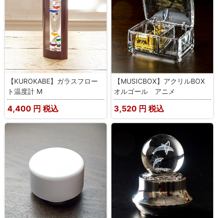
【KUROKABE】ガラスフロー
【MUSICBOX】アクリルBOX
ト温度計 M
オルゴール アニメ
4,400
円 税込
3,520
円 税込