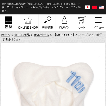
びわ湖長浜の観光名所「黒壁スクエア」。ガラスの街。レトロな街並、体
験、アート、ギャラリー、おみやげをご紹介。オンラインショップでお買い
物も。
ホーム
>
全ての商品
>
オルゴール
> 【MUSICBOX】ベアーズ365 帽子
（11日-20日）