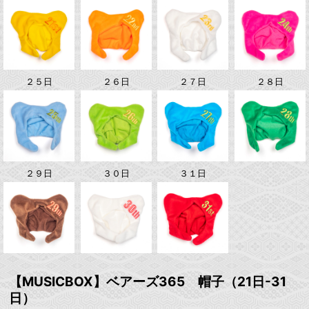
２５日
２６日
２７日
２８日
２９日
３０日
３１日
【MUSICBOX】ベアーズ365 帽子（21日-31
日）