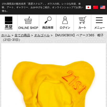
びわ湖長浜の観光名所「黒壁スクエア」。ガラスの街。レトロな街並、体
験、アート、ギャラリー、おみやげをご紹介。オンラインショップでお買い
物も。
ホーム
>
全ての商品
>
オルゴール
> 【MUSICBOX】ベアーズ365 帽子
（21日-31日）