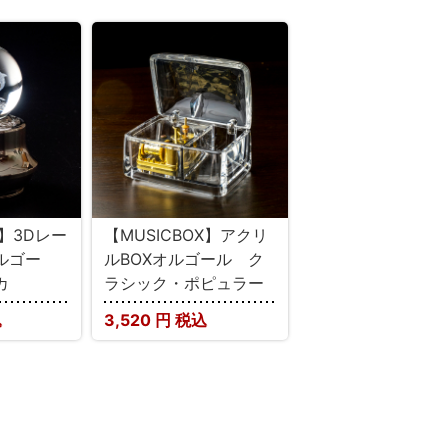
X】3Dレー
【MUSICBOX】アクリ
ルゴー
ルBOXオルゴール ク
カ
ラシック・ポピュラー
込
3,520
円 税込