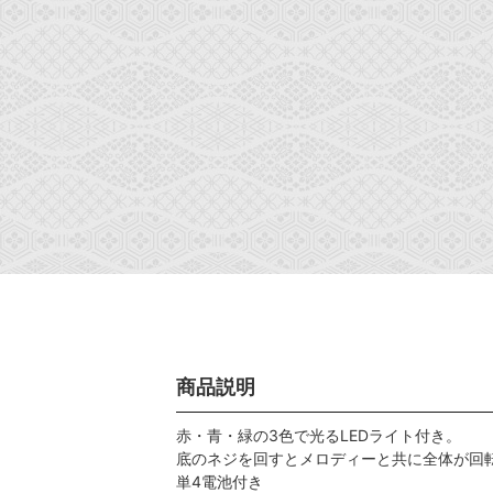
商品説明
赤・青・緑の3色で光るLEDライト付き。
底のネジを回すとメロディーと共に全体が回
単4電池付き