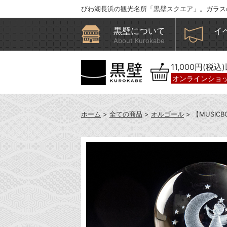
びわ湖長浜の観光名所「黒壁スクエア」。ガラス
黒壁について
イ
About Kurokabe
11,000円(税
オンラインショ
ホーム
>
全ての商品
>
オルゴール
> 【MUSI