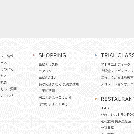
SHOPPING
TRIAL CLAS
ベント情報
ュース
黒壁ガラス館
アトリエルディーク
壁について
エクラン
海洋堂フィギュアミュ
クセス
黒壁AMISU
ほっこくがま体験教室
社概要
あゆの店きむら 長浜黒壁店
デコレーションオルゴ
くあるご質問
古美術西川
問い合わせ
陶芸工房ほっこくがま
RESTAURAN
なべかままんじゅう
96CAFE
びわこレストランROK
毛利志満 長浜黒壁店
分福茶屋