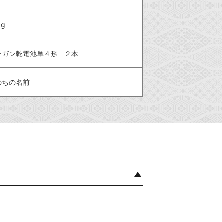
5g
ンガン乾電池単４形 ２本
のちの名前