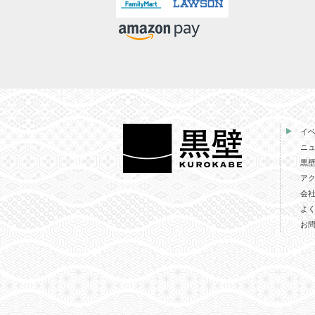
イ
ニ
黒
ア
会
よ
お