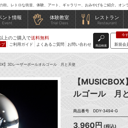
の街。レトロな街並、体験、アート、ギャラリー、おみやげをご紹介。オン
ベント情報
体験教室
レストラン
Event
Trial Class
Restaurant
込)以上のご購入で
送料無料
ップ
ご利用ガイド
よくあるご質問
お問い合わせ
新規会
商品検索
CBOX】3Dレーザーボールオルゴール 月と天使
【MUSICBO
ルゴール 月
商品番号 DDY-3494-G
3,960円
(税込)