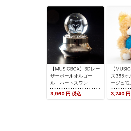
【MUSICBOX】3Dレー
【MUSI
ザーボールオルゴー
ズ365
ル ハートスワン
ージュ12
3,960
円 税込
3,740
円