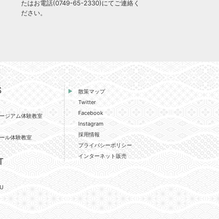
たはお電話(
0749-65-2330
)にてご連絡く
ださい。
S
散策マップ
Twitter
Facebook
ージアム体験教室
Instagram
採用情報
ール体験教室
プライバシーポリシー
インターネット販売
T
U