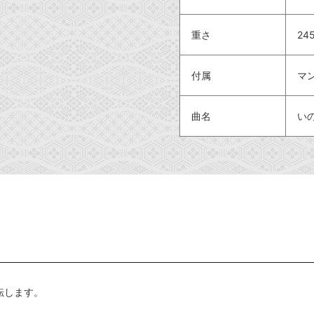
重さ
24
付属
マ
曲名
い
転します。