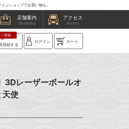
ラインショップでお買い物も。
店舗案内
アクセス
Shopping
Access
ログイン
カート
員登録する
X】3Dレーザーボールオ
と天使