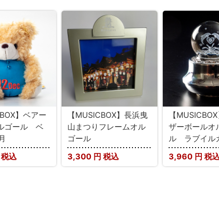
CBOX】ベアー
【MUSICBOX】長浜曳
【MUSICBO
オルゴール ベ
山まつりフレームオル
ザーボールオ
月
ゴール
ル ラブイル
 税込
3,300
円 税込
3,960
円 税