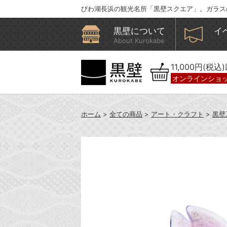
びわ湖長浜の観光名所「黒壁スクエア」。ガラス
黒壁について
イ
About Kurokabe
11,000円(税
オンラインショ
ホーム
>
全ての商品
>
アート・クラフト
>
黒壁