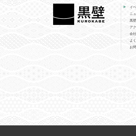
イ
ニ
黒
ア
会
よ
お