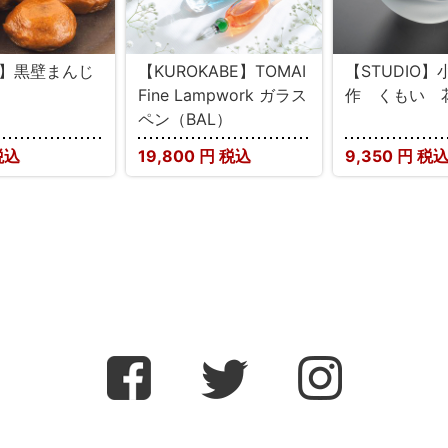
U】黒壁まんじ
【KUROKABE】TOMAI
【STUDIO
Fine Lampwork ガラス
作 くもい 
ペン（BAL）
税込
19,800
円 税込
9,350
円 税