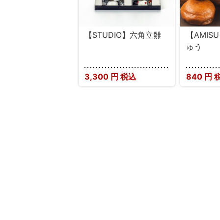
【STUDIO】六角立雛
【AMIS
ゅう
3,300
円 税込
840
円 