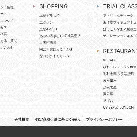
SHOPPING
TRIAL CLAS
ベント情報
ュース
黒壁ガラス館
アトリエルディーク
壁について
エクラン
海洋堂フィギュアミュ
クセス
黒壁AMISU
ほっこくがま体験教室
社概要
あゆの店きむら 長浜黒壁店
デコレーションオルゴ
くあるご質問
古美術西川
問い合わせ
陶芸工房ほっこくがま
RESTAURAN
なべかままんじゅう
96CAFE
びわこレストランROK
毛利志満 長浜黒壁店
分福茶屋
茂美志屋
翼果楼
そば八
Cafe&Pub LONDON
会社概要
特定商取引法に基づく表記
プライバシーポリシー