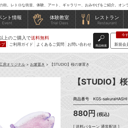
の街。レトロな街並、体験、アート、ギャラリー、おみやげをご紹介。オン
ベント情報
体験教室
レストラン
Event
Trial Class
Restaurant
込)以上のご購入で
送料無料
ップ
ご利用ガイド
よくあるご質問
お問い合わせ
新規会
商品検索
工房オリジナル
>
お箸置き
> 【STUDIO】桜の箸置き
【STUDIO】
商品番号 KGS-sakuraHASHI
880円
(税込)
[ 送料パターン 通常配送 ]