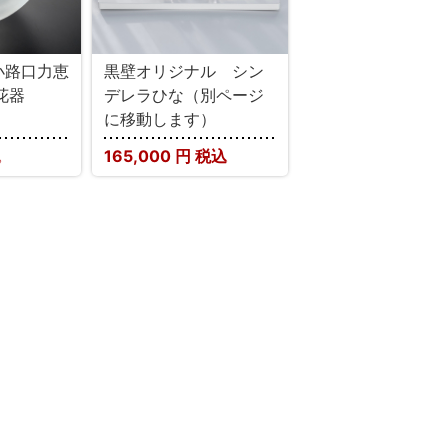
】小路口力恵
黒壁オリジナル シン
花器
デレラひな（別ページ
に移動します）
込
165,000
円 税込