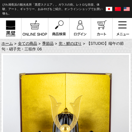
びわ湖長浜の観光名所「黒壁スクエア」。ガラスの街。レトロな街並、体
験、アート、ギャラリー、おみやげをご紹介。オンラインショップでお買い
物も。
ホーム
>
全ての商品
>
季節品
>
兜・鯉のぼり
> 【STUDIO】端午の節
句・硝子兜・三垣作 06