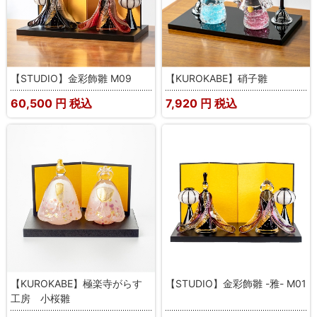
【STUDIO】金彩飾雛 M09
【KUROKABE】硝子雛
60,500
円 税込
7,920
円 税込
【KUROKABE】極楽寺がらす
【STUDIO】金彩飾雛 -雅- M01
工房 小桜雛