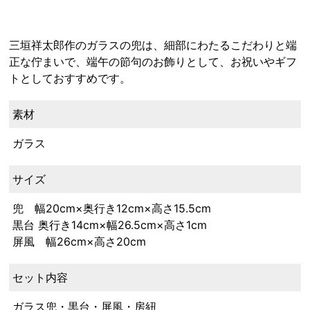
三垣祥太郎作のガラスの兜は、細部にわたるこだわりと端
正な佇まいで、端午の節句のお飾りとして、お祝いやギフ
トとしておすすめです。
素材
ガラス
サイズ
兜 幅20cm×奥行き12cm×高さ15.5cm
黒台 奥行き14cm×幅26.5cm×高さ1cm
屏風 幅26cm×高さ20cm
セット内容
ガラス兜・黒台・屏風・房紐