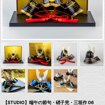
【STUDIO】端午の節句・硝子兜・三垣作 06