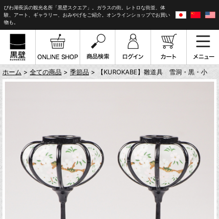
びわ湖長浜の観光名所「黒壁スクエア」。ガラスの街。レトロな街並、体
験、アート、ギャラリー、おみやげをご紹介。オンラインショップでお買い
物も。
ホーム
>
全ての商品
>
季節品
> 【KUROKABE】雛道具 雪洞・黒・小