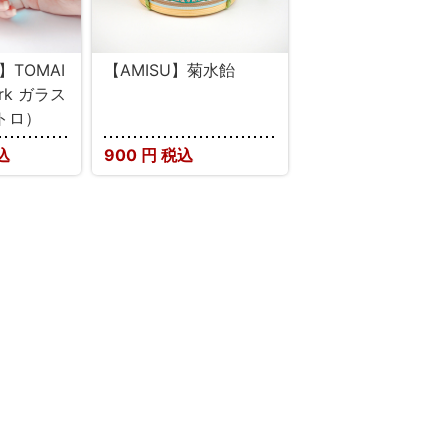
】TOMAI
【AMISU】菊水飴
ork ガラス
トロ）
込
900
円 税込