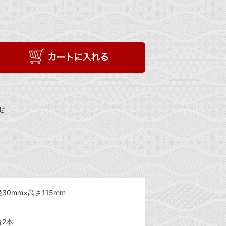
せ
30mm×高さ115mm
台2本