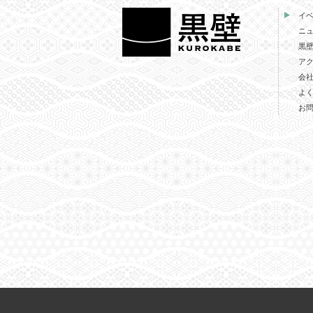
イ
ニ
黒
ア
会
よ
お