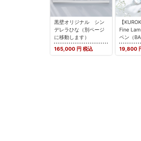
黒壁オリジナル シン
【KUROK
デレラひな（別ページ
Fine L
に移動します）
ペン（BA
165,000
円 税込
19,800