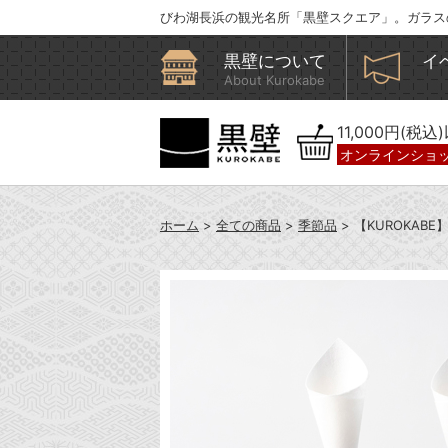
びわ湖長浜の観光名所「黒壁スクエア」。ガラス
黒壁について
イ
About Kurokabe
11,000円(税
オンラインショ
ホーム
>
全ての商品
>
季節品
> 【KUROKAB