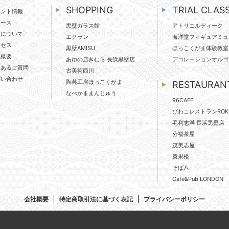
SHOPPING
TRIAL CLAS
ベント情報
ュース
黒壁ガラス館
アトリエルディーク
壁について
エクラン
海洋堂フィギュアミュ
クセス
黒壁AMISU
ほっこくがま体験教室
社概要
あゆの店きむら 長浜黒壁店
デコレーションオルゴ
くあるご質問
古美術西川
問い合わせ
陶芸工房ほっこくがま
RESTAURAN
なべかままんじゅう
96CAFE
びわこレストランROK
毛利志満 長浜黒壁店
分福茶屋
茂美志屋
翼果楼
そば八
Cafe&Pub LONDON
会社概要
特定商取引法に基づく表記
プライバシーポリシー