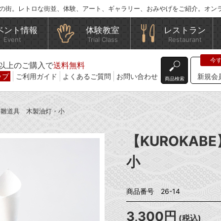
の街。レトロな街並、体験、アート、ギャラリー、おみやげをご紹介。オン
ベント情報
体験教室
レストラン
Event
Trial Class
Restaurant
込)以上のご購入で
送料無料
ップ
ご利用ガイド
よくあるご質問
お問い合わせ
新規会
商品検索
E】雛道具 木製油灯・小
【KUROKA
小
商品番号 26-14
3,300円
(税込)