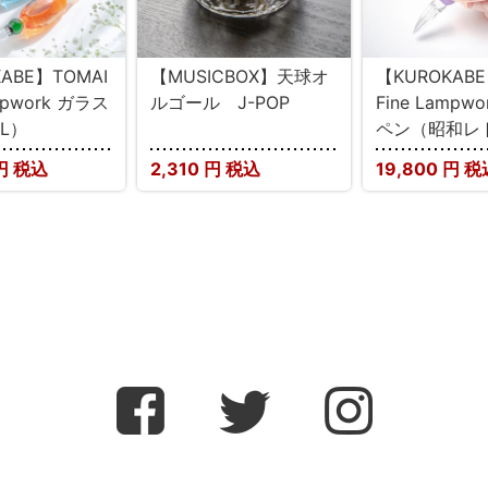
ABE】TOMAI
【MUSICBOX】天球オ
【KUROKABE
ampwork ガラス
ルゴール J-POP
Fine Lampw
L）
ペン（昭和レ
円 税込
2,310
円 税込
19,800
円 税