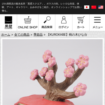
びわ湖長浜の観光名所「黒壁スクエア」。ガラスの街。レトロな街並、体
験、アート、ギャラリー、おみやげをご紹介。オンラインショップでお買い
物も。
ホーム
>
全ての商品
>
季節品
> 【KUROKABE】桃の木ひな台