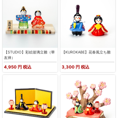
【STUDIO】彩絵玻璃立雛（華
【KUROKABE】花春風立ち雛
友禅）
4,950
円 税込
3,300
円 税込