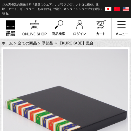
びわ湖長浜の観光名所「黒壁スクエア」。ガラスの街。レトロな街並、体
験、アート、ギャラリー、おみやげをご紹介。オンラインショップでお買い
物も。
ホーム
>
全ての商品
>
季節品
> 【KUROKABE】黒台