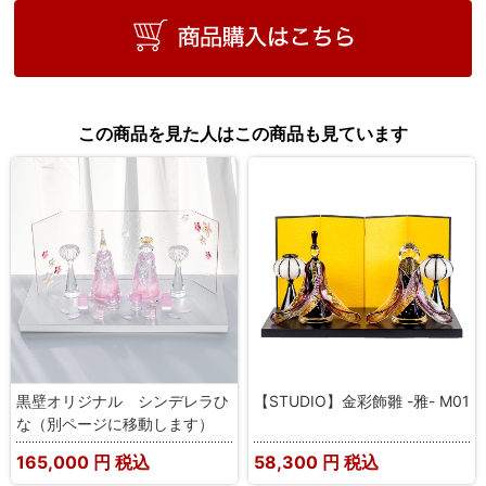
この商品を見た人はこの商品も見ています
黒壁オリジナル シンデレラひ
【STUDIO】金彩飾雛 -雅- M01
な（別ページに移動します）
165,000
円 税込
58,300
円 税込