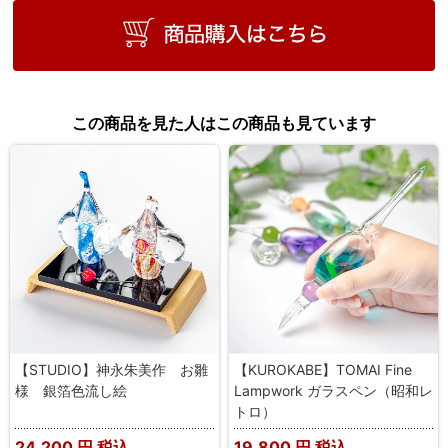
この商品を見た人はこの商品も見ています
【STUDIO】神永朱美作 お雛
【KUROKABE】TOMAI Fine
様 銀箔色流し絵
Lampwork ガラスペン（昭和レ
トロ）
24,200
円 税込
19,800
円 税込