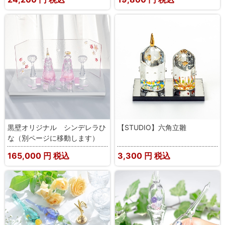
黒壁オリジナル シンデレラひ
【STUDIO】六角立雛
な（別ページに移動します）
165,000
円 税込
3,300
円 税込