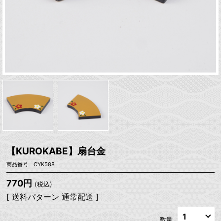
【KUROKABE】扇台金
商品番号 CYK588
770円
(税込)
[ 送料パターン 通常配送 ]
数量