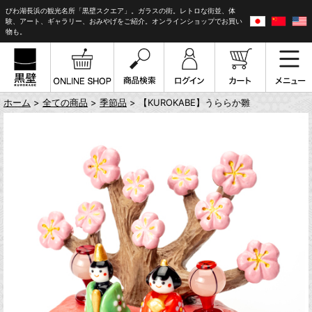
びわ湖長浜の観光名所「黒壁スクエア」。ガラスの街。レトロな街並、体
験、アート、ギャラリー、おみやげをご紹介。オンラインショップでお買い
物も。
ホーム
>
全ての商品
>
季節品
> 【KUROKABE】うららか雛