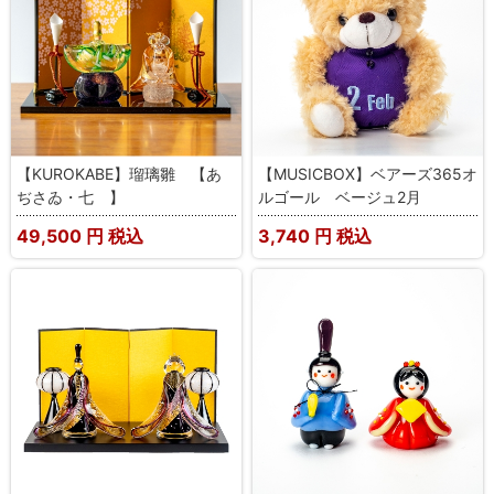
【KUROKABE】瑠璃雛 【あ
【MUSICBOX】ベアーズ365オ
ぢさゐ・七 】
ルゴール ベージュ2月
49,500
円 税込
3,740
円 税込