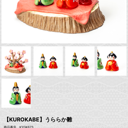
【KUROKABE】うららか雛
商品番号 KYGK673