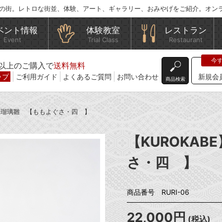
の街。レトロな街並、体験、アート、ギャラリー、おみやげをご紹介。オン
ベント情報
体験教室
レストラン
Event
Trial Class
Restaurant
込)以上のご購入で
送料無料
ップ
ご利用ガイド
よくあるご質問
お問い合わせ
新規会
商品検索
BE】瑠璃雛 【ももよぐさ・四 】
【KUROKA
さ・四 】
商品番号 RURI-06
22,000円
(税込)