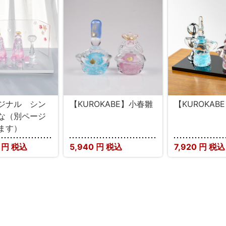
ジナル シン
【KUROKABE】小春雛
【KUROKAB
な（別ページ
ます）
0
円 税込
5,940
円 税込
7,920
円 税込