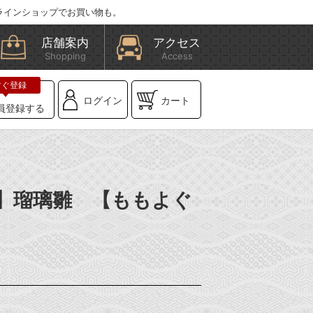
ラインショップでお買い物も。
店舗案内
アクセス
Shopping
Access
ログイン
カート
員登録する
BE】瑠璃雛 【ももよぐ