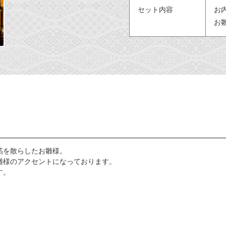
セット内容
お
お
箔を散らしたお雛様。
雛様のアクセントになっております。
す。