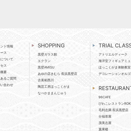
SHOPPING
TRIAL CLAS
ベント情報
ュース
黒壁ガラス館
アトリエルディーク
壁について
エクラン
海洋堂フィギュアミュ
クセス
黒壁AMISU
ほっこくがま体験教室
社概要
あゆの店きむら 長浜黒壁店
デコレーションオルゴ
くあるご質問
古美術西川
問い合わせ
陶芸工房ほっこくがま
RESTAURAN
なべかままんじゅう
96CAFE
びわこレストランROK
毛利志満 長浜黒壁店
分福茶屋
茂美志屋
翼果楼