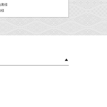
内裏様
雛様