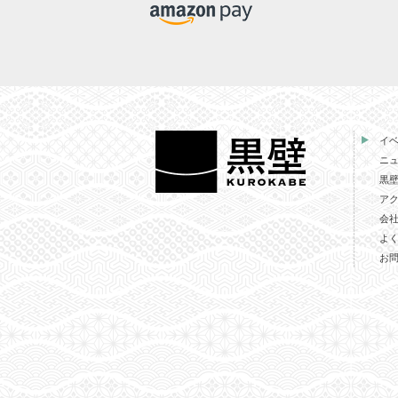
イ
ニ
黒
ア
会
よ
お