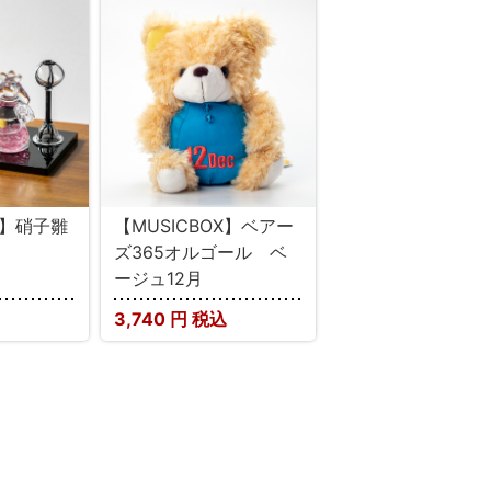
E】硝子雛
【MUSICBOX】ベアー
ズ365オルゴール ベ
ージュ12月
3,740
円 税込