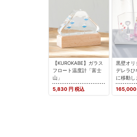
【KUROKABE】ガラス
黒壁オリ
フロート温度計「富士
デレラひ
山」
に移動し
5,830
円 税込
165,00