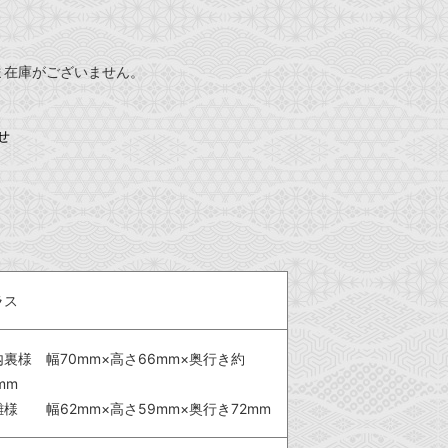
ま在庫がございません。
せ
ラス
内裏様 幅70mm×高さ66mm×奥行き約
mm
雛様 幅62mm×高さ59mm×奥行き72mm