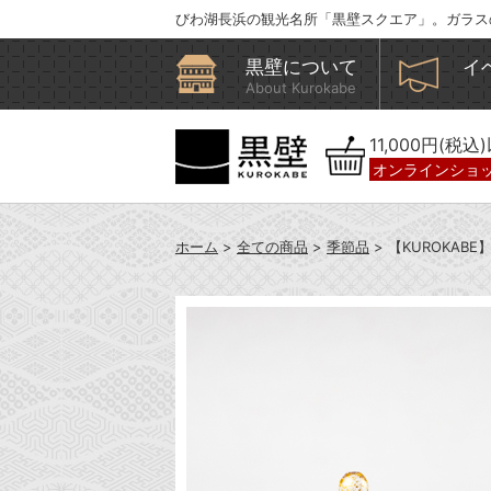
びわ湖長浜の観光名所「黒壁スクエア」。ガラス
黒壁について
イ
About Kurokabe
11,000円(税
オンラインショ
ホーム
>
全ての商品
>
季節品
> 【KUROKA