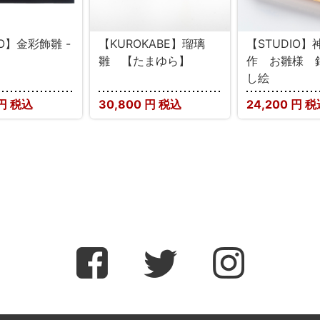
IO】金彩飾雛 -
【KUROKABE】瑠璃
【STUDIO
雛 【たまゆら】
作 お雛様 
し絵
円 税込
30,800
円 税込
24,200
円 税