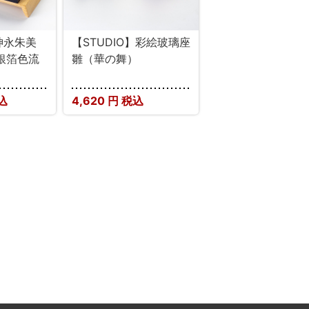
】神永朱美
【STUDIO】彩絵玻璃座
銀箔色流
雛（華の舞）
込
4,620
円 税込