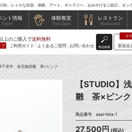
の街。レトロな街並、体験、アート、ギャラリー、おみやげをご紹介。オン
ベント情報
体験教室
レストラン
Event
Trial Class
Restaurant
込)以上のご購入で
送料無料
ップ
ご利用ガイド
よくあるご質問
お問い合わせ
新規会
商品検索
】浅井千里作 金箔無垢雛 茶×ピンク
【STUDIO
雛 茶×ピンク
商品番号 asai-hina-1
27,500円
(税込)