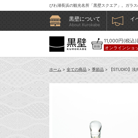
びわ湖長浜の観光名所「黒壁スクエア」。ガラス
黒壁について
イ
About Kurokabe
11,000円(税
オンラインショ
ホーム
>
全ての商品
>
季節品
> 【STUDIO