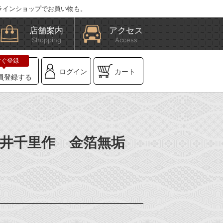
ラインショップでお買い物も。
店舗案内
アクセス
Shopping
Access
ログイン
カート
員登録する
】浅井千里作 金箔無垢