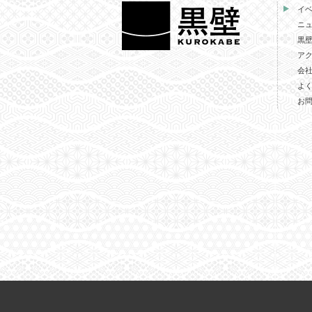
イ
ニ
黒
ア
会
よ
お