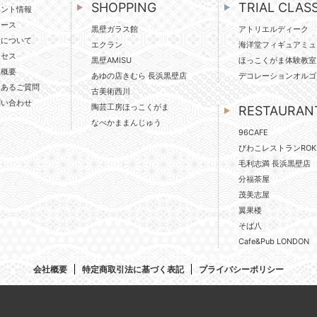
SHOPPING
TRIAL CLAS
ベント情報
ュース
黒壁ガラス館
アトリエルディーク
壁について
エクラン
海洋堂フィギュアミュ
クセス
黒壁AMISU
ほっこくがま体験教室
社概要
あゆの店きむら 長浜黒壁店
デコレーションオルゴ
くあるご質問
古美術西川
問い合わせ
陶芸工房ほっこくがま
RESTAURAN
なべかままんじゅう
96CAFE
びわこレストランROK
毛利志満 長浜黒壁店
分福茶屋
茂美志屋
翼果楼
そば八
Cafe&Pub LONDON
会社概要
特定商取引法に基づく表記
プライバシーポリシー