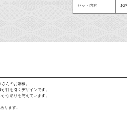
セット内容
お
里さんのお雛様。
様が目を引くデザインです。
やかな彩りを与えています。
があります。