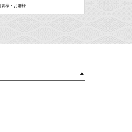
内裏様・お雛様