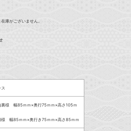
ま在庫がございません。
せ
ラス
裏様 幅85ｍｍ×奥行75ｍｍ×高さ105ｍ
雛様 幅85ｍｍ×奥行き75ｍｍ×高さ85ｍｍ