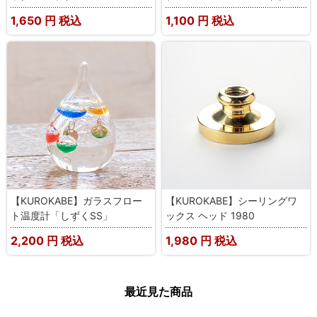
1,650
円 税込
1,100
円 税込
【KUROKABE】ガラスフロー
【KUROKABE】シーリングワ
ト温度計「しずくSS」
ックス ヘッド 1980
2,200
円 税込
1,980
円 税込
最近見た商品