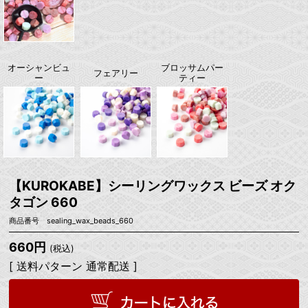
オーシャンビュ
ブロッサムパー
フェアリー
ー
ティー
【KUROKABE】シーリングワックス ビーズ オク
タゴン 660
商品番号 sealing_wax_beads_660
660円
(税込)
[ 送料パターン 通常配送 ]