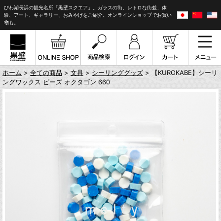
びわ湖長浜の観光名所「黒壁スクエア」。ガラスの街。レトロな街並、体
験、アート、ギャラリー、おみやげをご紹介。オンラインショップでお買い
物も。
ホーム
>
全ての商品
>
文具
>
シーリンググッズ
> 【KUROKABE】シーリ
ングワックス ビーズ オクタゴン 660