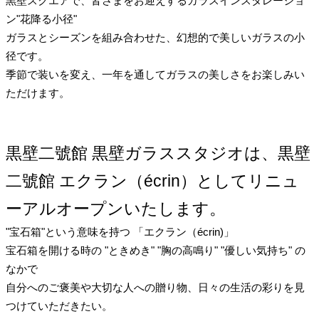
黒壁スクエアで、皆さまをお迎えするガラスインスタレーショ
ン"花降る小径"
ガラスとシーズンを組み合わせた、幻想的で美しいガラスの小
径です。
季節で装いを変え、一年を通してガラスの美しさをお楽しみい
ただけます。
黒壁二號館 黒壁ガラススタジオは、黒壁
二號館 エクラン（écrin）としてリニュ
ーアルオープンいたします。
"宝石箱"という意味を持つ 「エクラン（écrin)」
宝石箱を開ける時の "ときめき" "胸の高鳴り" "優しい気持ち" の
なかで
自分へのご褒美や大切な人への贈り物、日々の生活の彩りを見
つけていただきたい。