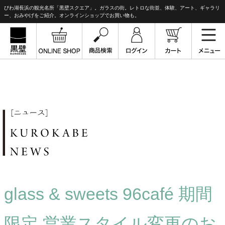
びわ湖長浜の観光名所「黒壁スクエア」。ガラスの街。レトロな街並、体験、アート、ギャラリ
ー、おみやげをご紹介。オンラインショップでお買い物も。
glass & sweets 96café 期間
限定 営業スタイル変更のお