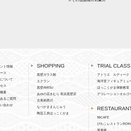
SHOPPING
TRIAL CLASS
ント情報
ース
黒壁ガラス館
アトリエ ルディーク
について
エクラン
海洋堂フィギュアミュ
セス
黒壁AMISU
ほっこくがま体験教室
概要
あゆの店きむら 長浜黒壁店
デコレーションオルゴ
あるご質問
古美術西川
い合わせ
なべかままんじゅう
RESTAURAN
陶芸工房ほっこくがま
96CAFE
びわこレストランROK
翼果楼