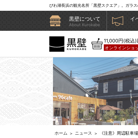
びわ湖長浜の観光名所「黒壁スクエア」。ガラス
黒壁について
イ
About Kurokabe
11,000円(税
オンラインショ
ホーム
ニュース
《注意》周辺駐車
＞
＞