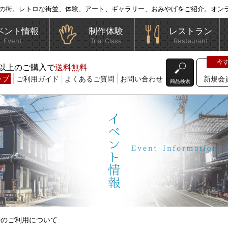
の街。レトロな街並、体験、アート、ギャラリー、おみやげをご紹介。オン
ベント情報
制作体験
レストラン
Event
Trial Class
Restaurant
込)以上のご購入で
送料無料
ップ
ご利用ガイド
よくあるご質問
お問い合わせ
新規会
商品検索
場のご利用について