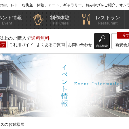
の街。レトロな街並、体験、アート、ギャラリー、おみやげをご紹介。オン
ベント情報
制作体験
レストラン
Event
Trial Class
Restaurant
込)以上のご購入で
送料無料
ップ
ご利用ガイド
よくあるご質問
お問い合わせ
新規会
商品検索
ラスのお雛様展