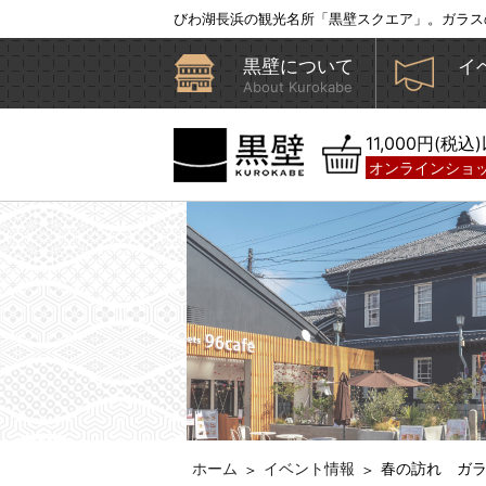
びわ湖長浜の観光名所「黒壁スクエア」。ガラス
黒壁について
イ
About Kurokabe
11,000円(税
オンラインショ
ホーム
イベント情報
春の訪れ ガ
＞
＞