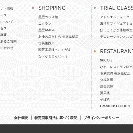
SHOPPING
TRIAL CLAS
ベント情報
ュース
黒壁ガラス館
アトリエルディーク
壁について
エクラン
海洋堂フィギュアミュ
クセス
黒壁AMISU
ほっこくがま体験教室
社概要
あゆの店きむら 長浜黒壁店
デコレーションオルゴ
くあるご質問
古美術西川
問い合わせ
陶芸工房ほっこくがま
RESTAURAN
なべかままんじゅう
96CAFE
びわこレストランROK
毛利志満 長浜黒壁店
分福茶屋
茂美志屋
翼果楼
そば八
Cafe&Pub LONDON
会社概要
特定商取引法に基づく表記
プライバシーポリシー