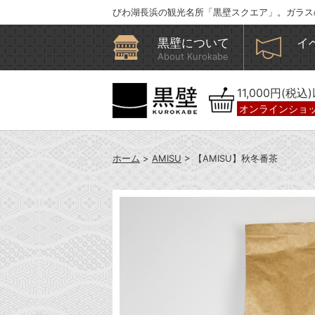
びわ湖長浜の観光名所「黒壁スクエア」。ガラス
黒壁について
イ
About Kurokabe
11,000円(税
オンラインショ
ホーム
>
AMISU
> 【AMISU】秋冬番茶