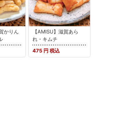
滋賀かりん
【AMISU】滋賀あら
ル
れ・キムチ
475
円 税込