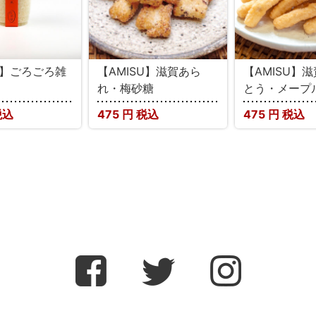
U】ごろごろ雑
【AMISU】滋賀あら
【AMISU】
れ・梅砂糖
とう・メープ
税込
475
円 税込
475
円 税込