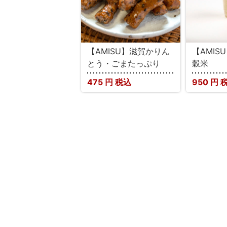
【AMISU】滋賀かりん
【AMIS
とう・ごまたっぷり
穀米
475
円 税込
950
円 