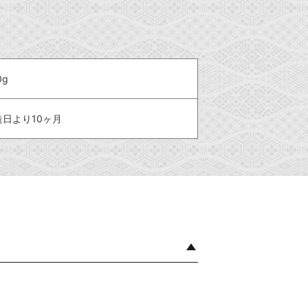
0g
造日より10ヶ月