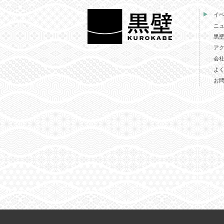
イ
ニ
黒
ア
会
よ
お