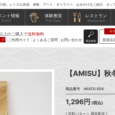
の街。レトロな街並、体験、アート、ギャラリー、おみやげをご紹介。オン
ベント情報
体験教室
レストラン
Event
Trial Class
Restaurant
込)以上のご購入で
送料無料
ップ
ご利用ガイド
よくあるご質問
お問い合わせ
新規会
商品検索
【AMISU】秋
商品番号 AKATG-004
1,296円
(税込)
[ 送料パターン 通常配送 ]