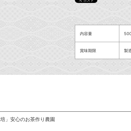
内容量
50
賞味期限
製
栽培」安心のお茶作り農園