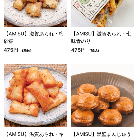
【AMISU】滋賀あられ・梅
【AMISU】滋賀あられ・七
砂糖
味青のり
475円
475円
(税込)
(税込)
【AMISU】滋賀あられ・キ
【AMISU】黒壁まんじゅう