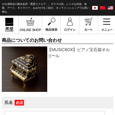
びわ湖長浜の観光名所「黒壁スクエア」。ガラスの街。レトロな街並、体
験、アート、ギャラリー、おみやげをご紹介。オンラインショップでお買い
物も。
商品についてのお問い合わせ
【MUSICBOX】ピアノ宝石箱オル
ゴール
氏名
必須