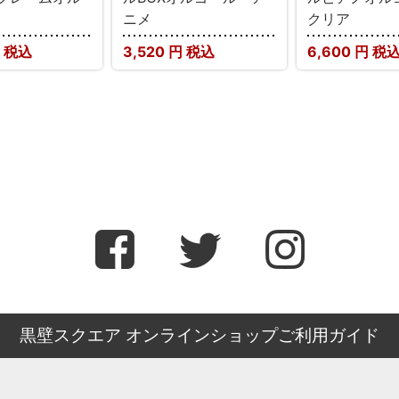
ニメ
クリア
 税込
3,520
円 税込
6,600
円 税
黒壁スクエア オンラインショップご利用ガイド