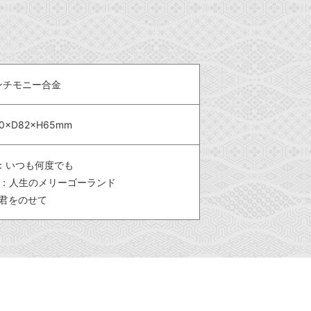
ンチモニー合金
0×D82×H65mm
K：いつも何度でも
H：人生のメリーゴーランド
:君をのせて