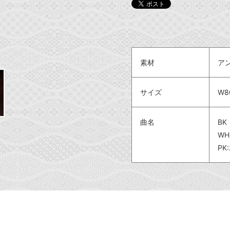
素材
ア
サイズ
W8
曲名
B
W
PK