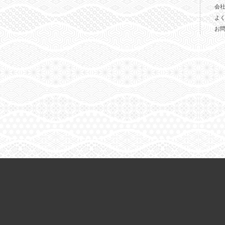
会
よ
お