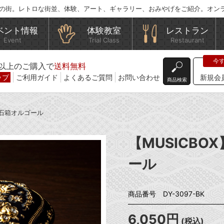
の街。レトロな街並、体験、アート、ギャラリー、おみやげをご紹介。オン
ベント情報
体験教室
レストラン
Event
Trial Class
Restaurant
込)以上のご購入で
送料無料
ップ
ご利用ガイド
よくあるご質問
お問い合わせ
新規会
商品検索
宝石箱オルゴール
【MUSICB
ール
商品番号 DY-3097-BK
6,050円
(税込)