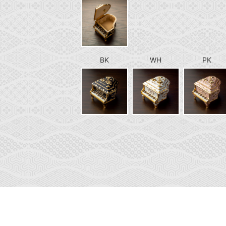
BK
WH
PK