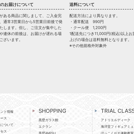
のお届けについて
送料について
がある商品に関しまして、ご入金完
配送方法により異なります。
、通常3営業日から5営業日前後で発
・通常配送 990円
たします。但し、ご注文が集中した
・クール便 1,200円
や連休の前後は、お届けが遅れる場
1配送先につき11,000円(税込)以上お
ございます。
上げの場合は送料無料となります。
※その他規格外対象外
SHOPPING
TRIAL CLAS
ベント情報
ュース
黒壁ガラス館
アトリエルディーク
壁について
エクラン
海洋堂フィギュアミュ
クセス
黒壁AMISU
ほっこくがま体験教室