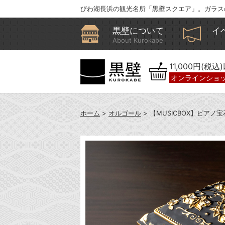
びわ湖長浜の観光名所「黒壁スクエア」。ガラス
黒壁について
イ
About Kurokabe
11,000円(税
オンラインショ
ホーム
>
オルゴール
> 【MUSICBOX】ピアノ