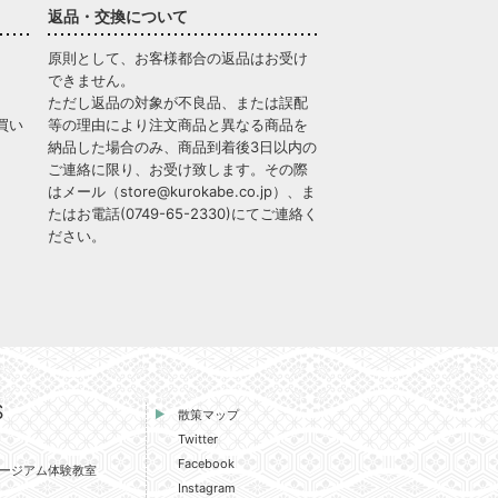
返品・交換について
原則として、お客様都合の返品はお受け
できません。
ただし返品の対象が不良品、または誤配
買い
等の理由により注文商品と異なる商品を
納品した場合のみ、商品到着後3日以内の
ご連絡に限り、お受け致します。その際
はメール（
store@kurokabe.co.jp
）、ま
たはお電話(
0749-65-2330
)にてご連絡く
ださい。
S
散策マップ
Twitter
Facebook
ージアム体験教室
Instagram