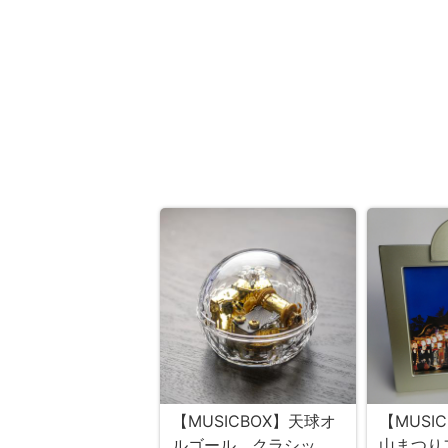
【MUSICBOX】天球オ
【MUSI
ルゴール クラシッ
山まつり