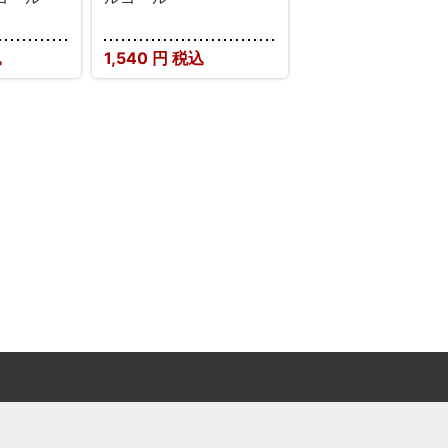
込
1,540
円 税込