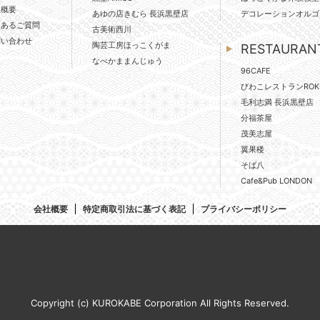
社概要
あゆの店きむら 長浜黒壁店
デコレーションオルゴ
くあるご質問
古美術西川
問い合わせ
陶芸工房ほっこくがま
RESTAURAN
なべかままんじゅう
96CAFE
びわこレストランROK
毛利志満 長浜黒壁店
分福茶屋
茂美志屋
翼果楼
そば八
Cafe&Pub LONDON
会社概要
特定商取引法に基づく表記
プライバシーポリシー
Copyright (c) KUROKABE Corporation All Rights Reserved.