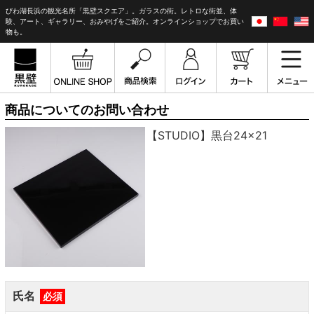
びわ湖長浜の観光名所「黒壁スクエア」。ガラスの街。レトロな街並、体
験、アート、ギャラリー、おみやげをご紹介。オンラインショップでお買い
物も。
商品についてのお問い合わせ
【STUDIO】黒台24×21
氏名
必須