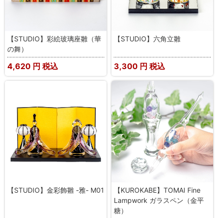
【STUDIO】彩絵玻璃座雛（華
【STUDIO】六角立雛
の舞）
4,620
円 税込
3,300
円 税込
【STUDIO】金彩飾雛 -雅- M01
【KUROKABE】TOMAI Fine
Lampwork ガラスペン（金平
糖）