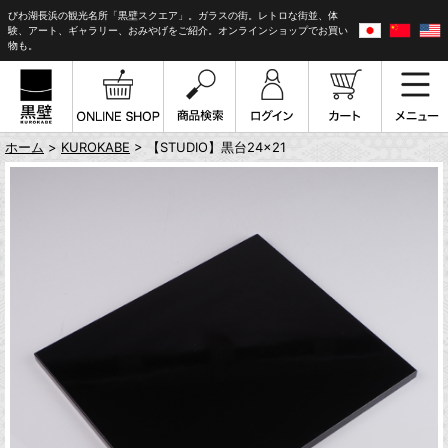
びわ湖長浜の観光名所「黒壁スクエア」。ガラスの街。レトロな街並、体
験、アート、ギャラリー、おみやげをご紹介。オンラインショップでお買い
物も。
ホーム
>
KUROKABE
> 【STUDIO】黒台24×21