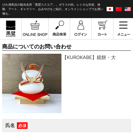
びわ湖長浜の観光名所「黒壁スクエア」。ガラスの街。レトロな街並、体
験、アート、ギャラリー、おみやげをご紹介。オンラインショップでお買い
物も。
商品についてのお問い合わせ
【KUROKABE】鏡餅・大
氏名
必須