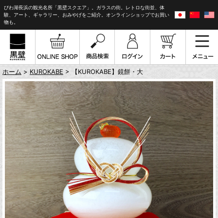
びわ湖長浜の観光名所「黒壁スクエア」。ガラスの街。レトロな街並、体
験、アート、ギャラリー、おみやげをご紹介。オンラインショップでお買い
物も。
ホーム
>
KUROKABE
> 【KUROKABE】鏡餅・大