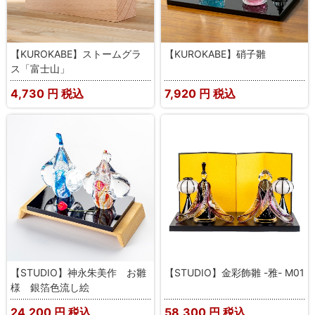
【KUROKABE】ストームグラ
【KUROKABE】硝子雛
ス「富士山」
4,730
円 税込
7,920
円 税込
【STUDIO】神永朱美作 お雛
【STUDIO】金彩飾雛 -雅- M01
様 銀箔色流し絵
24,200
円 税込
58,300
円 税込