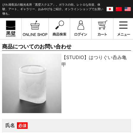
びわ湖長浜の観光名所「黒壁スクエア」。ガラスの街。レトロな街並、体
験、アート、ギャラリー、おみやげをご紹介。オンラインショップでお買い
物も。
商品についてのお問い合わせ
【STUDIO】はつりぐい呑み亀
甲
氏名
必須